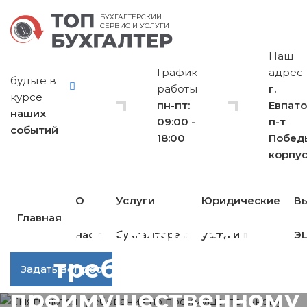
БУХГАЛТЕРСКИЙ
СЕРВИС И УСЛУГИ
Наш
График
адрес
будьте в
работы
г.
курсе
пн-пт:
Евпато
наших
09:00 -
п-т
событий
18:00
Побед
корпус
О
Услуги
Юридические
В
Главная
Смягчаются
нас
бухгалтера
услуги
Э
требования по
Задать вопрос
преимущественному