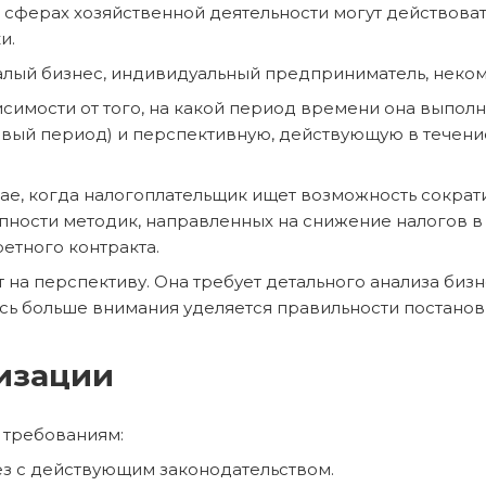
ых сферах хозяйственной деятельности могут действова
и.
малый бизнес, индивидуальный предприниматель, неком
исимости от того, на какой период времени она выпол
вый период) и перспективную, действующую в течени
чае, когда налогоплательщик ищет возможность сократ
ности методик, направленных на снижение налогов в 
етного контракта.
на перспективу. Она требует детального анализа бизн
есь больше внимания уделяется правильности постано
изации
 требованиям:
рез с действующим законодательством.