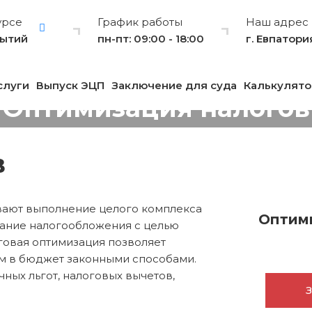
урсе
График работы
Наш адрес
бытий
пн-пт: 09:00 - 18:00
г. Евпатори
слуги
Выпуск ЭЦП
Заключение для суда
Калькулято
Оптимизация налогов
в
вают выполнение целого комплекса
Оптим
ание налогообложения с целью
говая оптимизация позволяет
ям в бюджет законными способами.
ных льгот, налоговых вычетов,