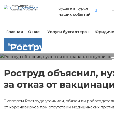
БУХГАЛТЕРСКИЙ
будьте в курсе
СЕРВИС И УСЛУГИ
наших событий
Главная
О нас
Услуги бухгалтера
Юридиче
Роструд объяснил, н
Задать вопрос
Роструд объяснил, ну
за отказ от вакцинаци
Эксперты Роструда уточнили, обязан ли работодател
от коронавируса при отсутствии медицинских проти