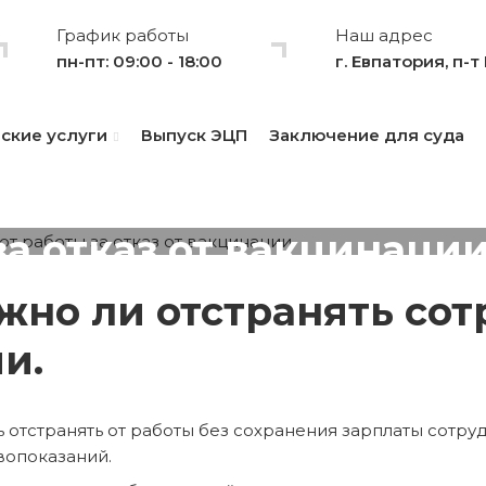
График работы
Наш адрес
пн-пт: 09:00 - 18:00
г. Евпатория, п-
ские услуги
Выпуск ЭЦП
Заключение для суда
ужно ли отстранять с
за отказ от вакцинации
жно ли отстранять сот
и.
ь отстранять от работы без сохранения зарплаты сотру
вопоказаний.