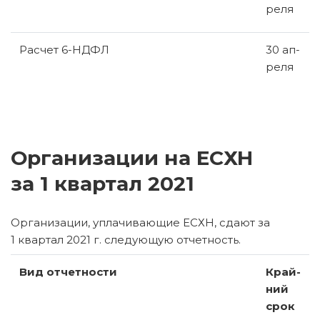
ре­ля
Рас­чет 6-НД­ФЛ
30 ап­
ре­ля
Организации на ЕСХН
за 1 квартал 2021
Ор­га­ни­за­ции, упла­чи­ва­ю­щие ЕСХН, сдают за
1 квар­тал 2021 г. сле­ду­ю­щую от­чет­ность.
Вид от­чет­но­сти
Край­
ний
срок