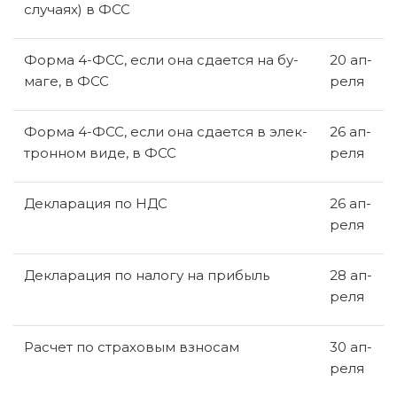
слу­ча­ях) в ФСС
Форма 4-ФСС, если она сда­ет­ся на бу­
20 ап­
ма­ге, в ФСС
ре­ля
Форма 4-ФСС, если она сда­ет­ся в элек­
26 ап­
трон­ном виде, в ФСС
ре­ля
Де­кла­ра­ция по НДС
26 ап­
ре­ля
Де­кла­ра­ция по на­ло­гу на при­быль
28 ап­
ре­ля
Рас­чет по стра­хо­вым взно­сам
30 ап­
ре­ля