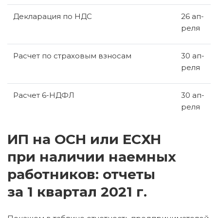
Де­кла­ра­ция по НДС
26 ап­
ре­ля
Рас­чет по стра­хо­вым взно­сам
30 ап­
ре­ля
Рас­чет 6-НД­ФЛ
30 ап­
ре­ля
ИП на ОСН или ЕСХН
при наличии наемных
работников: отчеты
за 1 квартал 2021 г.