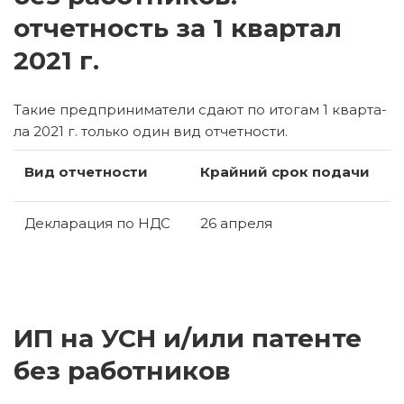
отчетность за 1 квартал
2021 г.
Такие пред­при­ни­ма­те­ли сдают по ито­гам 1 квар­та­
ла 2021 г. толь­ко один вид от­чет­но­сти.
Вид от­чет­но­сти
Край­ний срок по­да­чи
Де­кла­ра­ция по НДС
26 ап­ре­ля
ИП на УСН и/или патенте
без работников