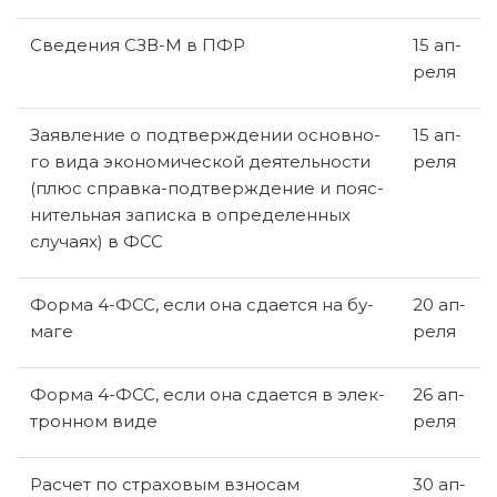
Све­де­ния СЗВ-М в ПФР
15 ап­
ре­ля
За­яв­ле­ние о под­твер­жде­нии ос­нов­но­
15 ап­
го вида эко­но­ми­че­ской де­я­тель­но­сти
ре­ля
(плюс справ­ка-под­твер­жде­ние и по­яс­
ни­тель­ная за­пис­ка в опре­де­лен­ных
слу­ча­ях) в ФСС
Форма 4-ФСС, если она сда­ет­ся на бу­
20 ап­
ма­ге
ре­ля
Форма 4-ФСС, если она сда­ет­ся в элек­
26 ап­
трон­ном виде
ре­ля
Рас­чет по стра­хо­вым взно­сам
30 ап­