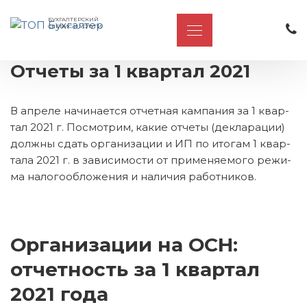
БУХГАЛТЕРСКИЙ
СЕРВИС И УСЛУГИ
Отчеты за 1 квартал 2021
В ап­ре­ле на­чи­на­ет­ся от­чет­ная кам­па­ния за 1 квар­
тал 2021 г. По­смот­рим, какие от­че­ты (де­кла­ра­ции)
долж­ны сдать ор­га­ни­за­ции и ИП по ито­гам 1 квар­
та­ла 2021 г. в за­ви­си­мо­сти от при­ме­ня­е­мо­го ре­жи­
ма на­ло­го­об­ло­же­ния и на­ли­чия ра­бот­ни­ков.
Организации на ОСН:
отчетность за 1 квартал
2021 года