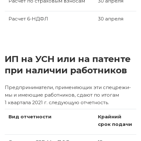
Рас­чет по стра­хо­вым взносам
30 ап­ре­ля
Рас­чет 6-НД­ФЛ
30 ап­ре­ля
ИП на УСН или на патенте
при наличии работников
Пред­при­ни­ма­те­ли, при­ме­ня­ю­щих эти спец­ре­жи­
мы и име­ю­щие ра­бот­ни­ков, сдают по ито­гам
1 квар­та­ла 2021 г. сле­ду­ю­щую от­чет­ность.
Вид от­чет­но­сти
Край­ний
срок по­да­чи