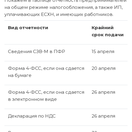
По­ка­жем в таб­ли­це от­чет­ность пред­при­ни­ма­те­лей
на общем ре­жи­ме на­ло­го­об­ло­же­ния, а также ИП,
упла­чи­ва­ю­щих ЕСХН, и име­ю­щих ра­бот­ни­ков.
Вид от­чет­но­сти
Край­ний
срок по­да­чи
Све­де­ния СЗВ-М в ПФР
15 ап­ре­ля
Форма 4-ФСС, если она сда­ет­ся
20 ап­ре­ля
на бу­ма­ге
Форма 4-ФСС, если она сда­ет­ся
26 ап­ре­ля
в элек­трон­ном виде
Де­кла­ра­ция по НДС
26 ап­ре­ля