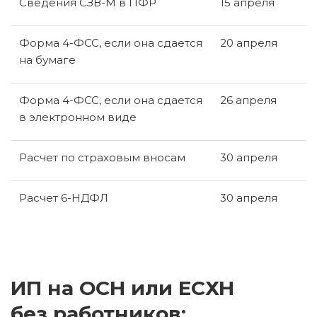
Све­де­ния СЗВ-М в ПФР
15 ап­ре­ля
Форма 4-ФСС, если она сда­ет­ся
20 ап­ре­ля
на бу­ма­ге
Форма 4-ФСС, если она сда­ет­ся
26 ап­ре­ля
в элек­трон­ном виде
Рас­чет по стра­хо­вым вносам
30 ап­ре­ля
Рас­чет 6-НД­ФЛ
30 ап­ре­ля
ИП на ОСН или ЕСХН
без работников: