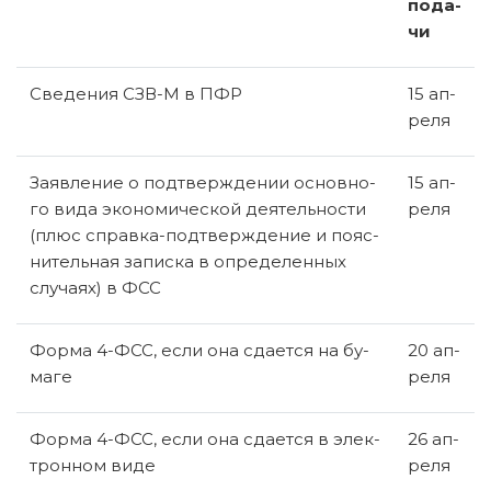
по­да­
чи
Све­де­ния СЗВ-М в ПФР
15 ап­
ре­ля
За­яв­ле­ние о под­твер­жде­нии ос­нов­но­
15 ап­
го вида эко­но­ми­че­ской де­я­тель­но­сти
ре­ля
(плюс справ­ка-под­твер­жде­ние и по­яс­
ни­тель­ная за­пис­ка в опре­де­лен­ных
слу­ча­ях) в ФСС
Форма 4-ФСС, если она сда­ет­ся на бу­
20 ап­
ма­ге
ре­ля
Форма 4-ФСС, если она сда­ет­ся в элек­
26 ап­
трон­ном виде
ре­ля