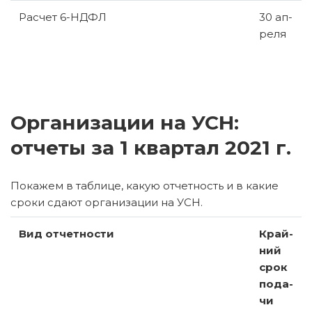
Рас­чет 6-НД­ФЛ
30 ап­
ре­ля
Организации на УСН:
отчеты за 1 квартал 2021 г.
По­ка­жем в таб­ли­це, какую от­чет­ность и в какие
сроки сдают ор­га­ни­за­ции на УСН.
Вид от­чет­но­сти
Край­
ний
срок
по­да­
чи