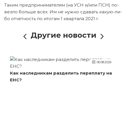
Таким пред­при­ни­ма­те­лям (на УСН и/или ПСН) по­
вез­ло боль­ше всех. Им не нужно сда­вать ка­кую-ли­
бо от­чет­ность по ито­гам 1 квар­та­ла 2021 г.
Другие новости
06.08.2026
Как наследникам разделить переплату на
ЕНС?