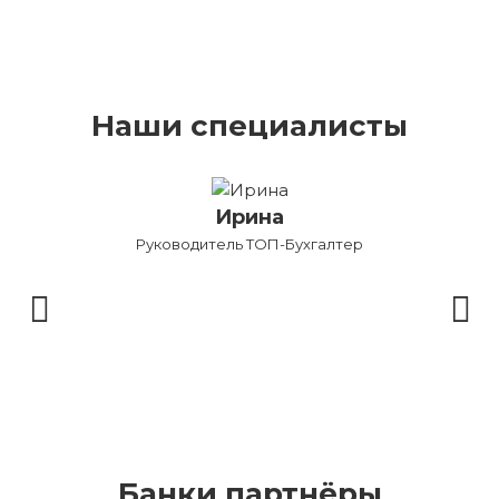
Наши специалисты
Ирина
Руководитель ТОП-Бухгалтер
Бу
Банки партнёры