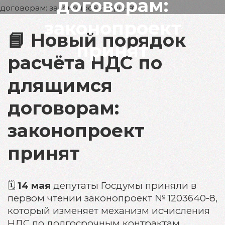
договорам:
законопроект
📘 Новый порядок
принят
расчёта НДС по
длящимся
договорам:
законопроект
принят
🗓
14 мая
депутаты Госдумы приняли в
первом чтении законопроект № 1203640‑8,
который изменяет механизм исчисления
НДС по долгосрочным контрактам.