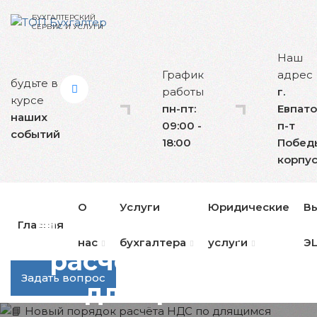
БУХГАЛТЕРСКИЙ
СЕРВИС И УСЛУГИ
Наш
График
адрес
будьте в
работы
г.
курсе
пн-пт:
Евпато
наших
09:00 -
п-т
событий
18:00
Побед
корпус
О
Услуги
Юридические
В
📘 Новый порядок
Главная
нас
бухгалтера
услуги
Э
расчёта НДС по
Задать вопрос
длящимся