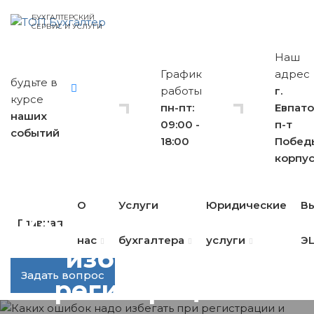
БУХГАЛТЕРСКИЙ
СЕРВИС И УСЛУГИ
Наш
График
адрес
будьте в
работы
г.
курсе
пн-пт:
Евпато
наших
09:00 -
п-т
событий
18:00
Побед
корпус
О
Услуги
Юридические
В
Каких ошибок надо
Главная
нас
бухгалтера
услуги
Э
избегать при
Задать вопрос
регистрации и