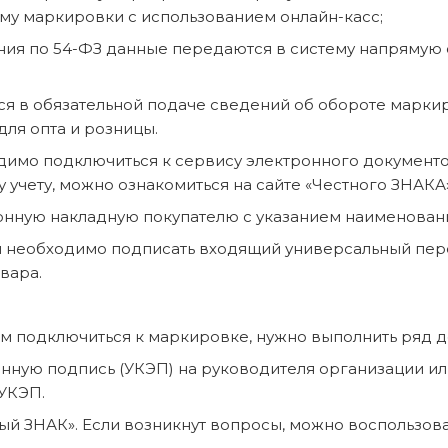
му маркировки с использованием онлайн-касс;
о 54-ФЗ данные передаются в систему напрямую с 
тся в обязательной подаче сведений об обороте марк
ля опта и розницы.
дключиться к сервису электронного документообор
 учету, можно ознакомиться на сайте «Честного ЗНАКА»
накладную покупателю с указанием наименования 
одимо подписать входящий универсальный передат
вара.
ом подключиться к маркировке, нужно выполнить ряд д
нную подпись (УКЭП) на руководителя организации ил
УКЭП.
ный ЗНАК». Если возникнут вопросы, можно воспользов