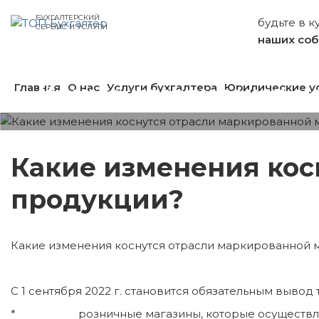
БУХГАЛТЕРСКИЙ
будьте в к
СЕРВИС И УСЛУГИ
наших со
Какие изменения к
Главная
О нас
Услуги бухгалтера
Юридические у
Какие изменения кос
продукции?
Какие изменения коснутся отрасли маркированной 
С 1 сентября 2022 г. становится обязательным вывод 
* розничные магазины, которые осуществляют пр