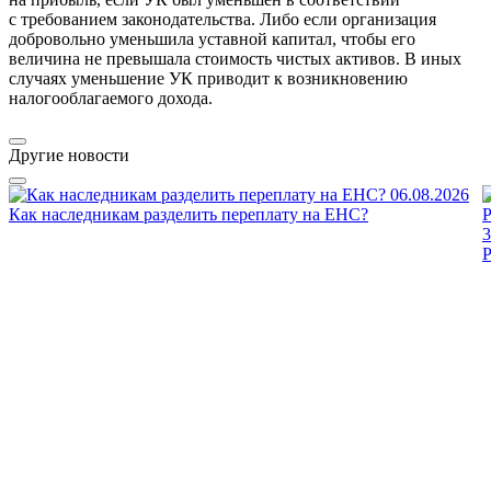
с требованием законодательства. Либо если организация
добровольно уменьшила уставной капитал, чтобы его
величина не превышала стоимость чистых активов. В иных
случаях уменьшение УК приводит к возникновению
налогооблагаемого дохода.
Другие новости
06.08.2026
Как наследникам разделить переплату на ЕНС?
3