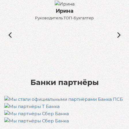
Ирина
Руководитель ТОП-Бухгалтер
Бу
Банки партнёры