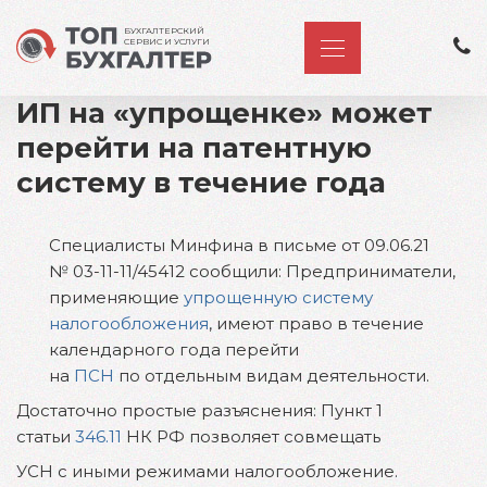
БУХГАЛТЕРСКИЙ
СЕРВИС И УСЛУГИ
ИП на «упрощенке» может
перейти на патентную
систему в течение года
Специалисты Минфина в письме от 09.06.21
№ 03-11-11/45412 сообщили: Предприниматели,
применяющие
упрощенную систему
налогообложения
, имеют право в течение
календарного года перейти
на
ПСН
по отдельным видам деятельности.
Достаточно простые разъяснения: Пункт 1
статьи
346.11
НК РФ позволяет совмещать
УСН с иными режимами налогообложение.