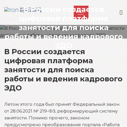
В России создается
БУХГАЛТЕРСКИЙ
СЕРВИС И УСЛУГИ
цифровая платформа
занятости для поиска
работы и ведения кадрового
ЭДО
В России создается
цифровая платформа
занятости для поиска
работы и ведения кадрового
ЭДО
Летом этого года был принят Федеральный закон
от 28.06.2021 № 219-ФЗ, реформирующий систему
занятости. Помимо прочего, законом
предусмотрено преобразование портала «Работа