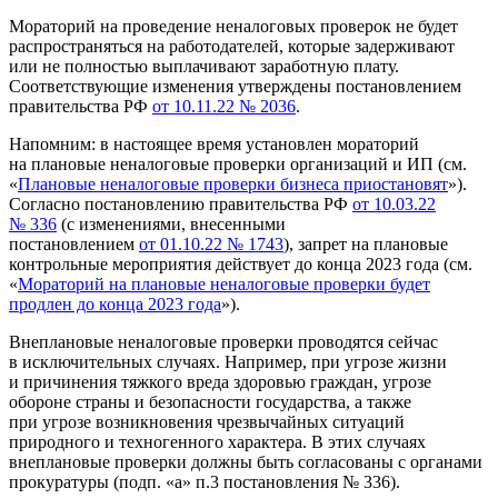
Мораторий на проведение неналоговых проверок не будет
распространяться на работодателей, которые задерживают
или не полностью выплачивают заработную плату.
Соответствующие изменения утверждены постановлением
правительства РФ
от 10.11.22 № 2036
.
Напомним: в настоящее время установлен мораторий
на плановые неналоговые проверки организаций и ИП (см.
«
Плановые неналоговые проверки бизнеса приостановят
»).
Согласно постановлению правительства РФ
от 10.03.22
№ 336
(с изменениями, внесенными
постановлением
от 01.10.22 № 1743
), запрет на плановые
контрольные мероприятия действует до конца 2023 года (см.
«
Мораторий на плановые неналоговые проверки будет
продлен до конца 2023 года
»).
Внеплановые неналоговые проверки проводятся сейчас
в исключительных случаях. Например, при угрозе жизни
и причинения тяжкого вреда здоровью граждан, угрозе
обороне страны и безопасности государства, а также
при угрозе возникновения чрезвычайных ситуаций
природного и техногенного характера. В этих случаях
внеплановые проверки должны быть согласованы с органами
прокуратуры (подп. «а» п.3 постановления № 336).