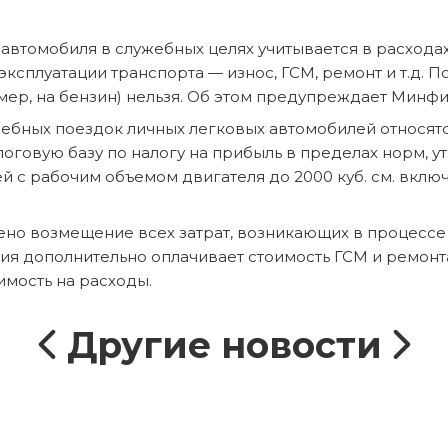
автомобиля в служебных целях учитывается в расходах
эксплуатации транспорта — износ, ГСМ, ремонт и т.д.
р, на бензин) нельзя. Об этом предупреждает Минфин 
бных поездок личных легковых автомобилей относятся 
логовую базу по налогу на прибыль в пределах норм,
й с рабочим объемом двигателя до 2000 куб. см. включи
ено возмещение всех затрат, возникающих в процессе 
ация дополнительно оплачивает стоимость ГСМ и ремон
оимость на расходы.
Другие новости