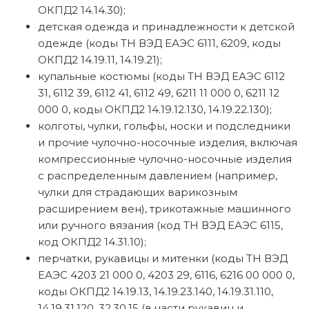
ОКПД2 14.14.30);
детская одежда и принадлежности к детской
одежде (коды ТН ВЭД ЕАЭС 6111, 6209, коды
ОКПД2 14.19.11, 14.19.21);
купальные костюмы (коды ТН ВЭД ЕАЭС 6112
31, 6112 39, 6112 41, 6112 49, 6211 11 000 0, 6211 12
000 0, коды ОКПД2 14.19.12.130, 14.19.22.130);
колготы, чулки, гольфы, носки и подследники
и прочие чулочно-носочные изделия, включая
компрессионные чулочно-носочные изделия
с распределенным давлением (например,
чулки для страдающих варикозным
расширением вен), трикотажные машинного
или ручного вязания (код ТН ВЭД ЕАЭС 6115,
код ОКПД2 14.31.10);
перчатки, рукавицы и митенки (коды ТН ВЭД
ЕАЭС 4203 21 000 0, 4203 29, 6116, 6216 00 000 0,
коды ОКПД2 14.19.13, 14.19.23.140, 14.19.31.110,
14.19.31.120, 32.30.15 (в части рукавиц и