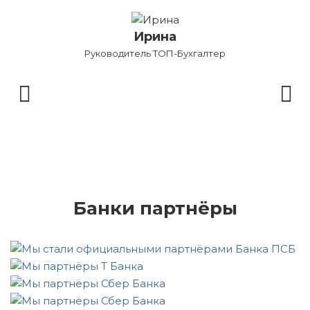
Ирина
Руководитель ТОП-Бухгалтер
Бу
Банки партнёры